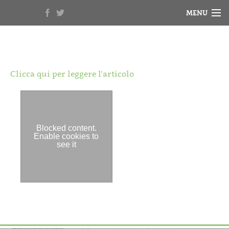
MENU
HOME
NOTIZIE
Clicca qui per leggere l’articolo
BIOGRAFIA
RASSEGNA STAMPA
VIDEO