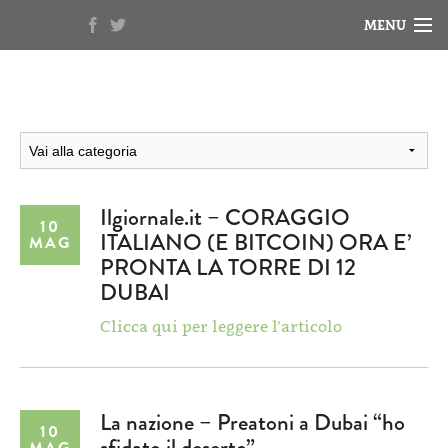
MENU
HOME
NOTIZIE
BIOGRAFIA
RASSEGNA STAMPA
Ilgiornale.it – CORAGGIO
10
ITALIANO (E BITCOIN) ORA E’
MAG
VIDEO
PRONTA LA TORRE DI 12
DUBAI
Clicca qui per leggere l’articolo
La nazione – Preatoni a Dubai “ho
10
sfidato il deserto”