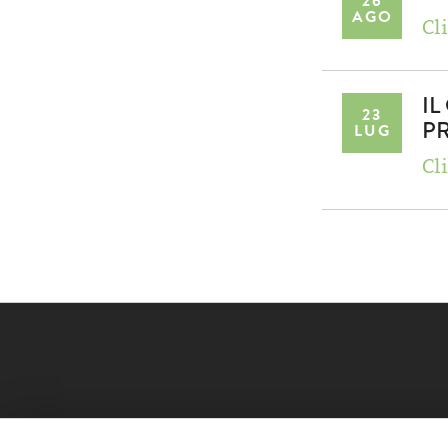
26
AGO
Cli
IL
23
P
LUG
Cli