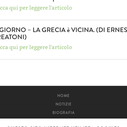
cca qui per leggere l’articolo
 GIORNO – LA GRECIA è VICINA. (DI ERNE
REATONI)
cca qui per leggere l’articolo
HOME
NOTIZIE
BIOGRAFIA
RASSEGNA STAMPA