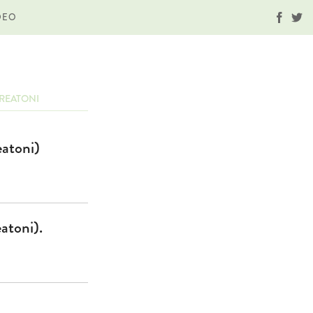
DEO
PREATONI
eatoni)
atoni).