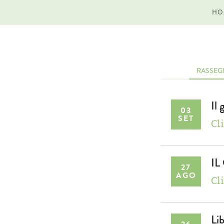
HO
RASSEG
Il 
03
SET
Cli
IL
27
AGO
Cli
Li