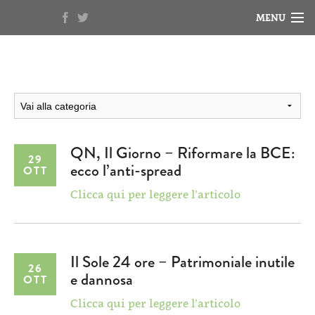
MENU
HOME
NOTIZIE
BIOGRAFIA
RASSEGNA STAMPA
QN, Il Giorno – Riformare la BCE:
29
ecco l’anti-spread
OTT
VIDEO
Clicca qui per leggere l’articolo
Il Sole 24 ore – Patrimoniale inutile
26
e dannosa
OTT
Clicca qui per leggere l’articolo