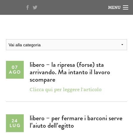
MENU
HOME
NOTIZIE
BIOGRAFIA
RASSEGNA STAMPA
libero – la ripresa (forse) sta
07
arrivando. Ma intanto il lavoro
AGO
VIDEO
scompare
Clicca qui per leggere l’articolo
libero – per fermare i barconi serve
24
l’aiuto dell’egitto
LUG